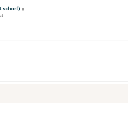
t scharf)
zt