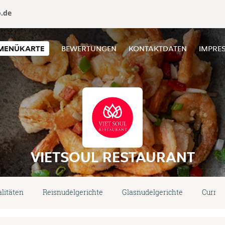
o.de
MENÜKARTE
BEWERTUNGEN
KONTAKTDATEN
IMPRE
VIETSOUL RESTAURANT
litäten
Reisnudelgerichte
Glasnudelgerichte
Currys