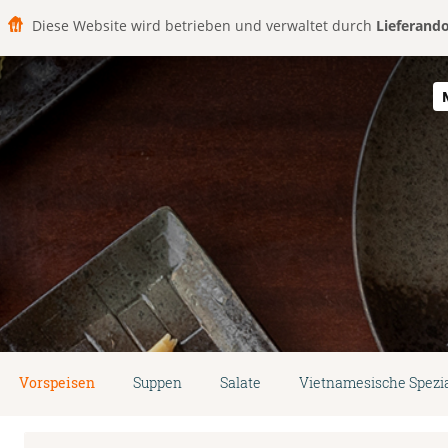
Diese Website wird betrieben und verwaltet durch
Lieferand
Vorspeisen
Suppen
Salate
Vietnamesische Spezia